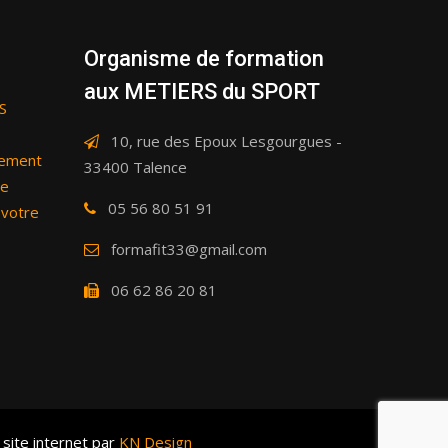
Organisme de formation
aux METIERS du SPORT
S
10, rue des Epoux Lesgourgues -
cement
33400 Talence
me
05 56 80 51 91
 votre
formafit33@gmail.com
06 62 86 20 81
site internet par
KN Design