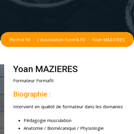
Form'A Fit
/
L’Association Form’A Fit
/
Yoan MAZIERES
Yoan MAZIERES
Formateur Formafit
Biographie :
Intervient en qualité de formateur dans les domaines
Pédagogie musculation
Anatomie / Biomécanique / Physiologie