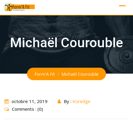
Skip
to
content
Michaël Courouble
Form'A Fit
/
Michaël Courouble
octobre 11, 2019
By :
Koredge
Comments : (0)
Quand la Formation rime avec Pédagogie et